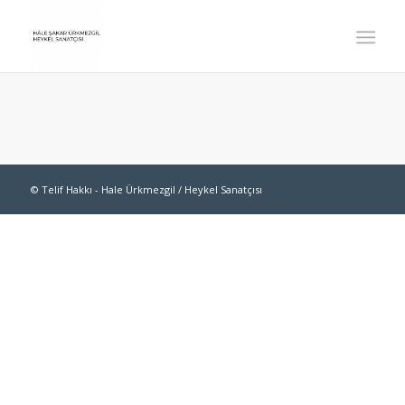
© Telif Hakkı -
Hale Ürkmezgil / Heykel Sanatçısı